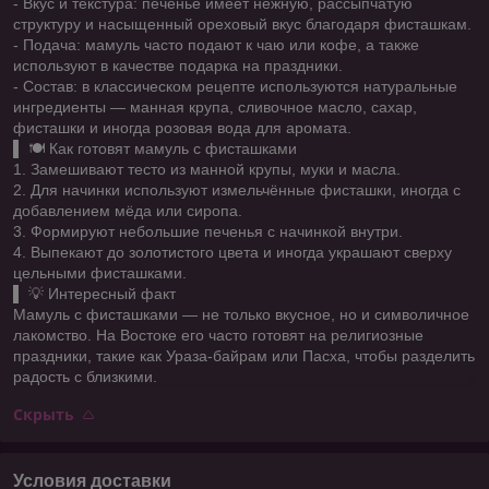
- Вкус и текстура: печенье имеет нежную, рассыпчатую
структуру и насыщенный ореховый вкус благодаря фисташкам.
- Подача: мамуль часто подают к чаю или кофе, а также
используют в качестве подарка на праздники.
- Состав: в классическом рецепте используются натуральные
ингредиенты — манная крупа, сливочное масло, сахар,
фисташки и иногда розовая вода для аромата.
▌ 🍽️ Как готовят мамуль с фисташками
1. Замешивают тесто из манной крупы, муки и масла.
2. Для начинки используют измельчённые фисташки, иногда с
добавлением мёда или сиропа.
3. Формируют небольшие печенья с начинкой внутри.
4. Выпекают до золотистого цвета и иногда украшают сверху
цельными фисташками.
▌ 💡 Интересный факт
Мамуль с фисташками — не только вкусное, но и символичное
лакомство. На Востоке его часто готовят на религиозные
праздники, такие как Ураза-байрам или Пасха, чтобы разделить
радость с близкими.
Скрыть
Условия доставки