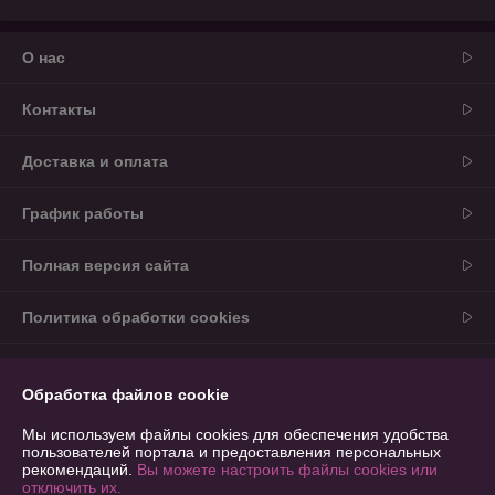
О нас
Контакты
Доставка и оплата
График работы
Полная версия сайта
Политика обработки cookies
Сайт создан на платформе Deal.by
Обработка файлов cookie
Информация для покупателя
Мы используем файлы cookies для обеспечения удобства
пользователей портала и предоставления персональных
Юридическое лицо:
ООО Вестпрод
рекомендаций.
Вы можете настроить файлы cookies или
220013 г. Минск ул.2-я Шестая линия д.11, каб.6а-8- 127
отключить их.