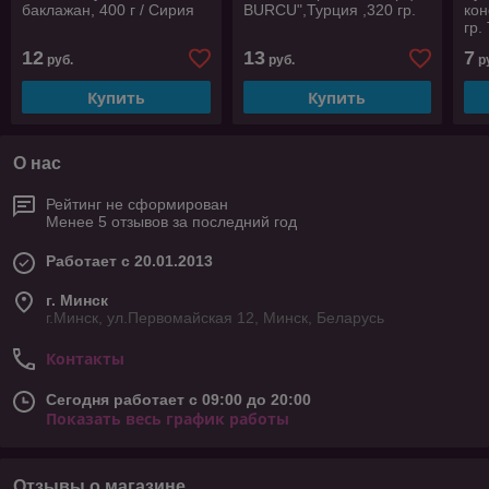
баклажан, 400 г / Сирия
BURCU",Турция ,320 гр.
ко
гр.
12
13
7
руб.
руб.
р
Купить
Купить
О нас
Рейтинг не сформирован
Менее 5 отзывов за последний год
Работает с 20.01.2013
г. Минск
г.Минск, ул.Первомайская 12, Минск, Беларусь
Контакты
Сегодня работает с 09:00 до 20:00
Показать весь график работы
Отзывы о магазине